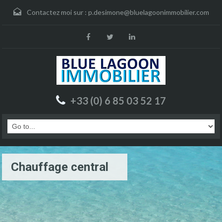
Contactez moi sur :
p.desimone@bluelagoonimmobilier.com
+33 (0) 6 85 03 52 17
Chauffage central