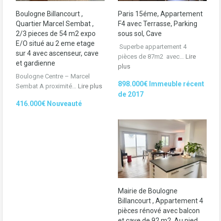
Boulogne Billancourt ,
Paris 15éme, Appartement
Quartier Marcel Sembat ,
F4 avec Terrasse, Parking
2/3 pieces de 54 m2 expo
sous sol, Cave
E/O situé au 2 eme etage
Superbe appartement 4
sur 4 avec ascenseur, cave
pièces de 87m2 avec…
Lire
et gardienne
plus
Boulogne Centre – Marcel
898.000€ Immeuble récent
Sembat A proximité…
Lire plus
de 2017
416.000€ Nouveauté
Mairie de Boulogne
Billancourt , Appartement 4
pièces rénové avec balcon
et cave de 92 m2. Au pied