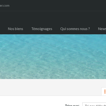
er.com
Nos biens
Témoignages
Qui sommes nous ?
New
Trier par: