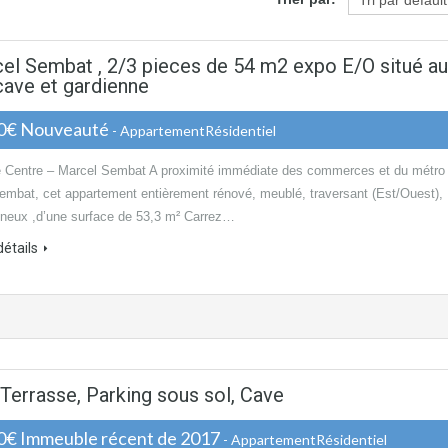
cel Sembat , 2/3 pieces de 54 m2 expo E/O situé au
cave et gardienne
0€ Nouveauté
- AppartementRésidentiel
 Centre – Marcel Sembat A proximité immédiate des commerces et du métro
embat, cet appartement entièrement rénové, meublé, traversant (Est/Ouest),
mineux ,d’une surface de 53,3 m² Carrez…
détails
errasse, Parking sous sol, Cave
0€ Immeuble récent de 2017
- AppartementRésidentiel