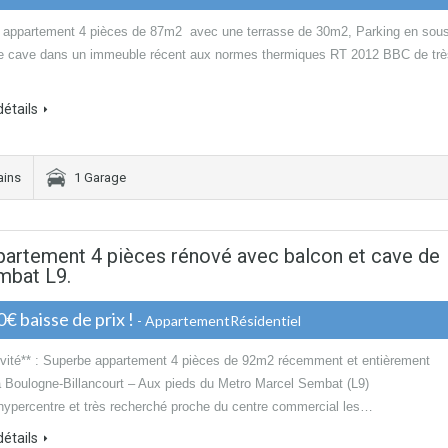
appartement 4 pièces de 87m2 avec une terrasse de 30m2, Parking en sou
ne cave dans un immeuble récent aux normes thermiques RT 2012 BBC de trè
détails
ains
1 Garage
ppartement 4 pièces rénové avec balcon et cave de
mbat L9.
€ baisse de prix !
- AppartementRésidentiel
ivité** : Superbe appartement 4 pièces de 92m2 récemment et entièrement
 Boulogne-Billancourt – Aux pieds du Metro Marcel Sembat (L9)
 hypercentre et très recherché proche du centre commercial les…
détails