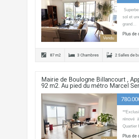
Superbe 
sol et u
grand…
Plus de 
Vendu
87 m2
3 Chambres
2 Salles de b
Mairie de Boulogne Billancourt , A
92 m2. Au pied du métro Marcel Se
780.000
**Exclus
rénové à
Quartier
Plus de 