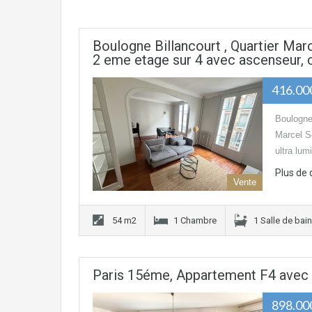
Boulogne Billancourt , Quartier Mar
2 eme etage sur 4 avec ascenseur, 
416.00
Boulogne
Marcel S
ultra lu
Plus de 
Vente
54 m2
1 Chambre
1 Salle de bain
Paris 15éme, Appartement F4 avec T
898.00