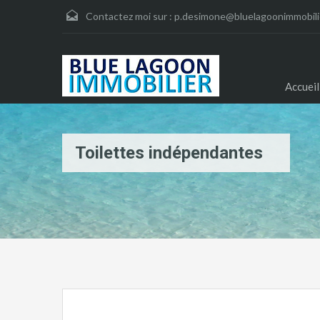
Contactez moi sur :
p.desimone@bluelagoonimmobili
Accueil
Toilettes indépendantes