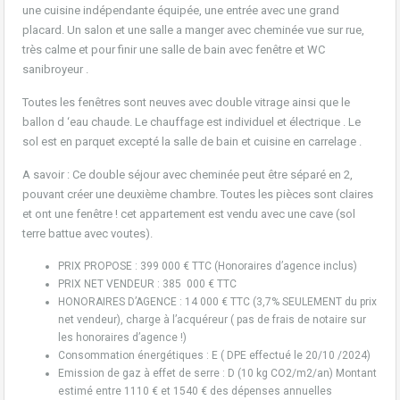
une cuisine indépendante équipée, une entrée avec une grand
placard. Un salon et une salle a manger avec cheminée vue sur rue,
très calme et pour finir une salle de bain avec fenêtre et WC
sanibroyeur .
Toutes les fenêtres sont neuves avec double vitrage ainsi que le
ballon d ‘eau chaude. Le chauffage est individuel et électrique . Le
sol est en parquet excepté la salle de bain et cuisine en carrelage .
A savoir : Ce double séjour avec cheminée peut être séparé en 2,
pouvant créer une deuxième chambre. Toutes les pièces sont claires
et ont une fenêtre ! cet appartement est vendu avec une cave (sol
terre battue avec voutes).
PRIX PROPOSE : 399 000 € TTC (Honoraires d’agence inclus)
PRIX NET VENDEUR : 385 000 € TTC
HONORAIRES D’AGENCE : 14 000 € TTC (3,7% SEULEMENT du prix
net vendeur), charge à l’acquéreur ( pas de frais de notaire sur
les honoraires d’agence !)
Consommation énergétiques : E ( DPE effectué le 20/10 /2024)
Emission de gaz à effet de serre : D (10 kg CO2/m2/an) Montant
estimé entre 1110 € et 1540 € des dépenses annuelles